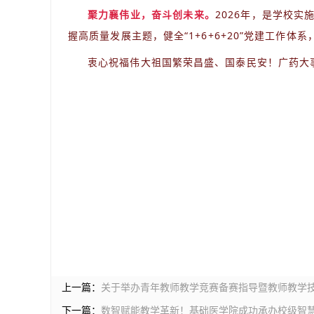
聚力襄伟业，奋斗创未来。
2026年，是学校
握高质量发展主题，健全“1+6+6+20”党建工
衷心祝福伟大祖国繁荣昌盛、国泰民安！广药大
上一篇：
关于举办青年教师教学竞赛备赛指导暨教师教学
下一篇：
数智赋能教学革新！基础医学院成功承办校级智