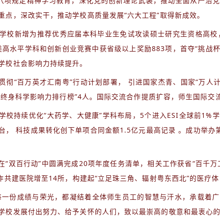
央八项规定精神学习教育，深化党的创新理论武装，推动全面从严治党
重点，深改实干，推动学校高质量发展“六大工程”取得新成效。
学校新增为推荐优秀应届本科毕业生免试攻读硕士研究生资格高校
高水平学科和创新创业竞赛中获省级以上奖励883项，首夺“挑战杯
学校社会影响力持续提升。
贯彻“百万英才汇南粤”行动计划部署，
引进国家杰青、国家“万人计
选“终身科学影响力排行榜”4人。国际交流合作提质扩容，师生国际
学校持续优化“大药学、大健康”学科布局，5个进入ESI全球前1
台，
科技成果转化创下单项合同金额1.5亿元最高记录
。成功举办
在“双百行动”中圆满完成20项年度任务清单，相关工作获省“百千
作共建医院增至14所，构建起“立足珠三角、辐射粤东西北”的医疗体
的每一份成绩与荣光，都凝结着全体师生员工的智慧与汗水，承载着
学校发展付出努力、给予关怀的人们，致以最崇高的敬意和最衷心