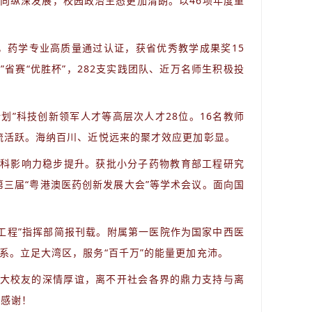
向纵深发展，校园政治生态更加清朗。以46项年度重
，药学专业高质量通过认证，获省优秀教学成果奖15
”省赛“优胜杯”，282支实践团队、近万名师生积极投
划”科技创新领军人才等高层次人才28位。16名教师
交流活跃。海纳百川、近悦远来的聚才效应更加彰显。
%学科影响力稳步提升。获批小分子药物教育部工程研究
第三届“粤港澳医药创新发展大会”等学术会议。面向国
万工程”指挥部简报刊载。附属第一医院作为国家中西医
系。立足大湾区，服务“百千万”的能量更加充沛。
广大校友的深情厚谊，离不开社会各界的鼎力支持与离
的感谢！