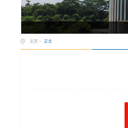
主页
>
正文