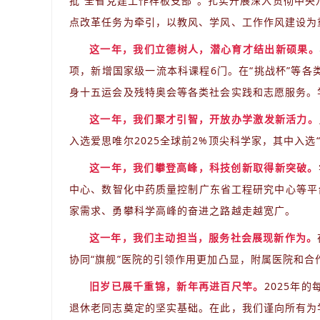
批“全省党建工作样板支部”。扎实开展深入贯彻中
点改革任务为牵引，以教风、学风、工作作风建设为
这一年，我们立德树人，潜心育才结出新硕果。
项，新增国家级一流本科课程6门。在“挑战杯”等各类
身十五运会及残特奥会等各类社会实践和志愿服务。
这一年，我们聚才引智，开放办学激发新活力。
入选爱思唯尔2025全球前2%顶尖科学家，其中入
这一年，我们攀登高峰，科技创新取得新突破。
中心、数智化中药质量控制广东省工程研究中心等平
家需求、勇攀科学高峰的奋进之路越走越宽广。
这一年，我们主动担当，服务社会展现新作为。
协同“旗舰”医院的引领作用更加凸显，附属医院和合
旧岁已展千重锦，新年再进百尺竿。
2025年
退休老同志奠定的坚实基础。在此，我们谨向所有为